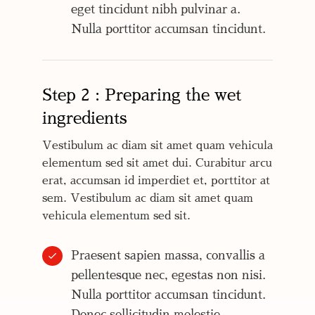
eget tincidunt nibh pulvinar a.
Nulla porttitor accumsan tincidunt.
Step 2 : Preparing the wet
ingredients
Vestibulum ac diam sit amet quam vehicula
elementum sed sit amet dui. Curabitur arcu
erat, accumsan id imperdiet et, porttitor at
sem. Vestibulum ac diam sit amet quam
vehicula elementum sed sit.
Praesent sapien massa, convallis a
pellentesque nec, egestas non nisi.
Nulla porttitor accumsan tincidunt.
Donec sollicitudin molestie