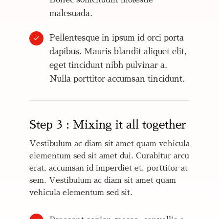
malesuada.
Pellentesque in ipsum id orci porta
dapibus. Mauris blandit aliquet elit,
eget tincidunt nibh pulvinar a.
Nulla porttitor accumsan tincidunt.
Step 3 : Mixing it all together
Vestibulum ac diam sit amet quam vehicula
elementum sed sit amet dui. Curabitur arcu
erat, accumsan id imperdiet et, porttitor at
sem. Vestibulum ac diam sit amet quam
vehicula elementum sed sit.