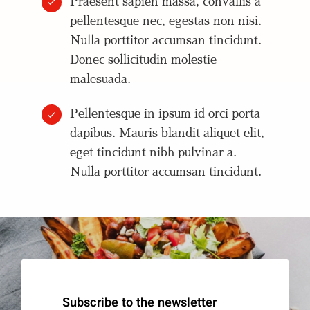
Praesent sapien massa, convallis a
pellentesque nec, egestas non nisi.
Nulla porttitor accumsan tincidunt.
Donec sollicitudin molestie
malesuada.
Pellentesque in ipsum id orci porta
dapibus. Mauris blandit aliquet elit,
eget tincidunt nibh pulvinar a.
Nulla porttitor accumsan tincidunt.
Subscribe to the newsletter