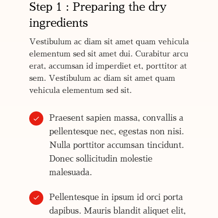
Step 1 : Preparing the dry
ingredients
Vestibulum ac diam sit amet quam vehicula
elementum sed sit amet dui. Curabitur arcu
erat, accumsan id imperdiet et, porttitor at
sem. Vestibulum ac diam sit amet quam
vehicula elementum sed sit.
Praesent sapien massa, convallis a
pellentesque nec, egestas non nisi.
Nulla porttitor accumsan tincidunt.
Donec sollicitudin molestie
malesuada.
Pellentesque in ipsum id orci porta
dapibus. Mauris blandit aliquet elit,